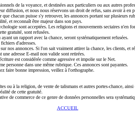
nnels de la voyance, et destinées aux particuliers ou aux autres profess
r diffusion, et nous nous réservons un droit de refus, sans avoir à en pr
que chacun puisse s'y retrouver, les annonces portant sur plusieurs rubri
lité, et reconnaît être majeur dans son pays.
chologie sont acceptées. Les religions et mouvements sectaires n'en fon
tte gratuité, sont refusées.
u ayant un rapport avec la chance, seront systématiquement refusées.
fichiers d'adresses.
ur nos annonces. Si l'on sait vraiment attirer la chance, les clients, et r
 une adresse E-mail non valide sont retirées.
écriture est considérée comme agressive et impolie sur le Net.
même personne dans une même rubrique. Ces annonces sont payantes.
tez faire bonne impression, veillez à l'orthographe.
s ou à la religion, de vente de talismans et autres portes-chance, ainsi
alité de cette gratuité.
entative de commerce de ce genre de données personnelles sera systémat
ACCUEIL