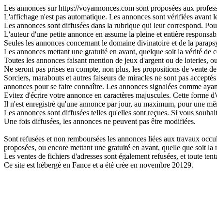
Les annonces sur https://voyannonces.com sont proposées aux professio
L'affichage n'est pas automatique. Les annonces sont vérifiées avant leu
Les annonces sont diffusées dans la rubrique qui leur correspond. Pour 
L'auteur d'une petite annonce en assume la pleine et entière responsabi
Seules les annonces concernant le domaine divinatoire et de la parapsy
Les annonces mettant une gratuité en avant, quelque soit la vérité de ce
Toutes les annonces faisant mention de jeux d'argent ou de loteries, o
Ne seront pas prises en compte, non plus, les propositions de vente de 
Sorciers, marabouts et autres faiseurs de miracles ne sont pas acceptés s
annonces pour se faire connaître. Les annonces signalées comme ayant
Evitez d'écrire votre annonce en caractères majuscules. Cette forme d'
Il n'est enregistré qu'une annonce par jour, au maximum, pour une 
Les annonces sont diffusées telles qu'elles sont reçues. Si vous souhai
Une fois diffusées, les annonces ne peuvent pas être modifiées.
Sont refusées et non remboursées les annonces liées aux travaux occulte
proposées, ou encore mettant une gratuité en avant, quelle que soit la ré
Les ventes de fichiers d'adresses sont également refusées, et toute t
Ce site est hébergé en Fance et a été crée en novembre 20129.